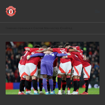
Skip
to
М
Русскоязычный
content
сайт
а
Главная страница
»
Cостав Манчестер Юнайтед
Болельщиков
н
Манчестер
Юнайтед
ч
е
с
т
е
р
Ю
н
Вратари