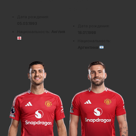
Мартинез
Дата рождения:
05.03.1993
Дата рождения:
Национальность:
Англия
18.01.1998
Национальность:
Аргентина