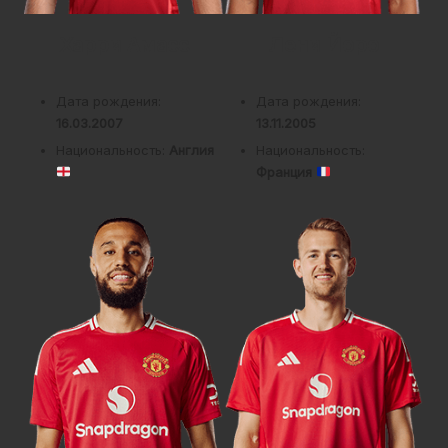
Харри Амасс
Лени Йоро
Дата рождения:
Дата рождения:
16.03.2007
13.11.2005
Национальность:
Англия
Национальность:
Франция