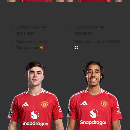
Диогу Далот
Люк Шоу
Дата рождения:
Дата рождения:
18.03.1999
12.07.1995
Национальность:
Национальность:
Англия
Португалия