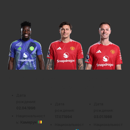
Ушедшие игроки
Андре Онана
Виктор
Джонни
Линделеф
Эванс
Дата
рождения:
Дата
Дата
02.04.1996
рождения:
рождения:
Национальност
17.07.1994
03.01.1988
ь:
Камерун
Национальност
Национальност