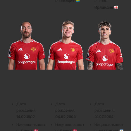
ь:
Швеция
ь:
Сев.
Ирландия
Кристиан
Расмус
Алехандро
Эриксен
Хёйлунд
Гарначо
Дата
Дата
Дата
рождения:
рождения:
рождения:
14.02.1992
04.02.2003
01.07.2004
Национальност
Национальност
Национальност