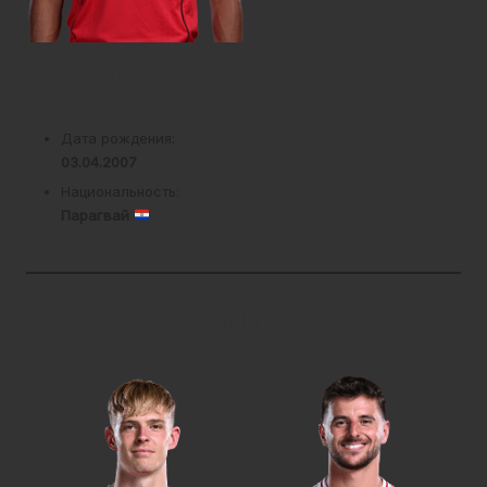
Диего Леон
Дата рождения:
03.04.2007
Национальность:
Парагвай
Полузащитники