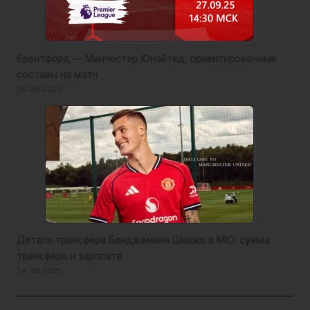
Брентфорд — Манчестер Юнайтед: ориентировочные
составы на матч
26.09.2025
Детали трансфера Бенджамина Шешко в МЮ: сумма
трансфера и зарплата
24.09.2025