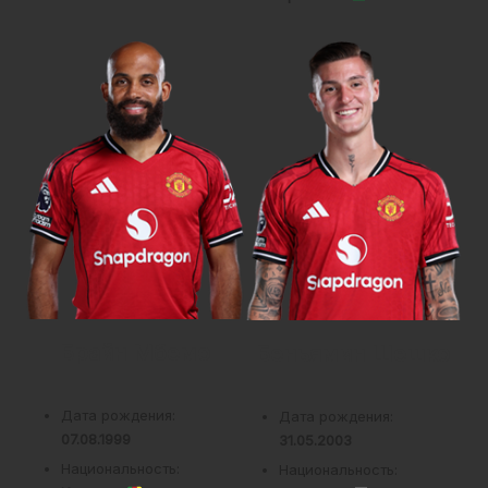
Брайн Мбемо
Беньямин Шешко
Дата рождения:
Дата рождения:
07.08.1999
31.05.2003
Национальность:
Национальность: