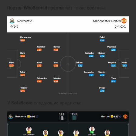
Портал
WhoScored
предлагает такие составы:
У
SofaScore
следующие предикты: