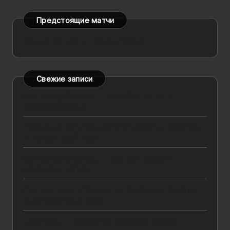
Предстоящие матчи
Больше матчей не запланировано.
Свежие записи
Манчестер Юнайтед — Вест Хэм: обзор и
статистика матча
Прогноз на матч Манчестер Юнайтед — Эвертон
24 ноября 2025 года
Манчестер Юнайтед — Брайтон: обзор и
статистика матча
Прогноз на матч Манчестер Юнайтед — Брайтон
25 октября 2025 года
Ливерпуль — Манчестер Юнайтед: обзор и