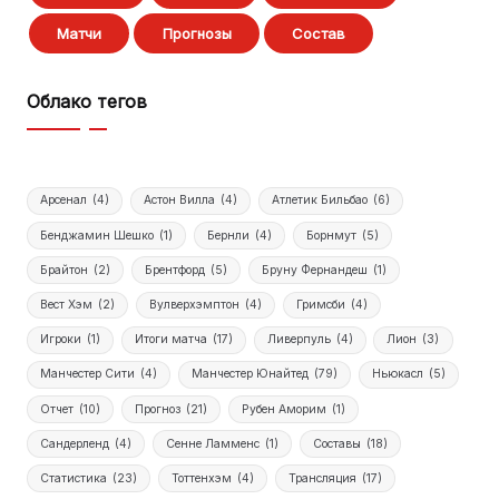
Матчи
Прогнозы
Состав
Облако тегов
Арсенал
(4)
Астон Вилла
(4)
Атлетик Бильбао
(6)
Бенджамин Шешко
(1)
Бернли
(4)
Борнмут
(5)
Брайтон
(2)
Брентфорд
(5)
Бруну Фернандеш
(1)
Вест Хэм
(2)
Вулверхэмптон
(4)
Гримсби
(4)
Игроки
(1)
Итоги матча
(17)
Ливерпуль
(4)
Лион
(3)
Манчестер Сити
(4)
Манчестер Юнайтед
(79)
Ньюкасл
(5)
Отчет
(10)
Прогноз
(21)
Рубен Аморим
(1)
Сандерленд
(4)
Сенне Ламменс
(1)
Составы
(18)
Статистика
(23)
Тоттенхэм
(4)
Трансляция
(17)