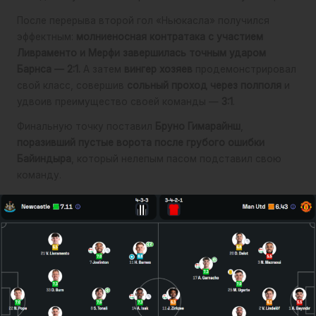
После перерыва второй гол «Ньюкасла» получился
эффектным:
молниеносная контратака с участием
Ливраменто и Мерфи завершилась точным ударом
Барнса — 2:1.
А затем
вингер хозяев
продемонстрировал
свой класс, совершив
сольный проход через полполя
и
удвоив преимущество своей команды
—
3:1
.
Финальную точку поставил
Бруно Гимарайнш
,
поразивший пустые ворота после грубого ошибки
Байиндыра
, который нелепым пасом подставил свою
команду.