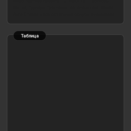
Инфо-партнер проекта - СТАВКА.ТВ - Прогнозы,
Матчи, Турниры Прогнозистов, Аналитика,
Фрибет
Лига Ставок
и все остальные бонусы букмекеров.
Таблица