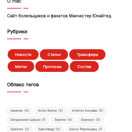
О Нас
Сайт болельщиков и фанатов Манчестер Юнайтед
Рубрики
Новости
Статьи
Трансферы
Матчи
Прогнозы
Состав
Облако тегов
Арсенал
(4)
Астон Вилла
(4)
Атлетик Бильбао
(6)
Бенджамин Шешко
(1)
Бернли
(4)
Борнмут
(5)
Брайтон
(2)
Брентфорд
(5)
Бруну Фернандеш
(1)