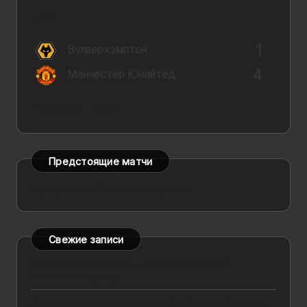
АПЛ
1
Вулверхэмптон
4
Манчестер Юнайтед
08.12.2025 - 23:00
Предстоящие матчи
Больше матчей не запланировано.
Свежие записи
Манчестер Юнайтед — Вест Хэм: обзор и
статистика матча
Прогноз на матч Манчестер Юнайтед — Эвертон