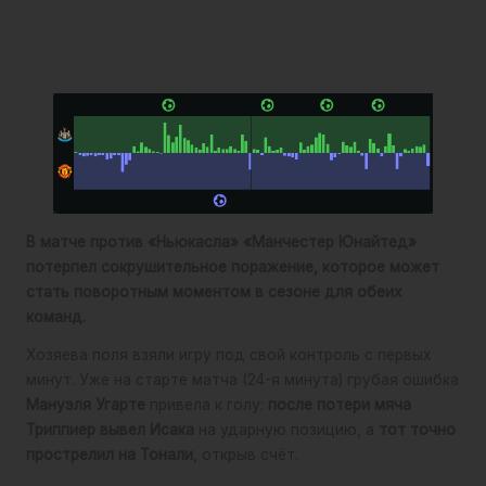
Ход встречи Ньюкасл —
Манчестер Юнайтед
В матче против «Ньюкасла» «Манчестер Юнайтед»
потерпел сокрушительное поражение, которое может
стать поворотным моментом в сезоне для обеих
команд.
Хозяева поля взяли игру под свой контроль с первых
минут. Уже на старте матча (24-я минута) грубая ошибка
Мануэля Угарте
привела к голу:
после потери мяча
Триппиер вывел Исака
на ударную позицию, а
тот точно
прострелил на Тонали
, открыв счёт.