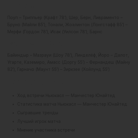
Ньюкасл
er
U
Поуп – Триппьер (Крафт 78′), Шер, Берн, Ливраменто –
Бруно (Майли 85′), Тонали, Жоэлинтон (Лонгстафф 85′) –
ni
Мерфи (Гордон 78′), Исак (Уилсон 78′), Барнс
te
Манчестер Юнайтед
d
Байиндыр – Мазрауи (Шоу 78′), Линделёф, Йоро – Далот,
Угарте, Каземиро, Амасс (Доргу 55′) – Фернандеш (Майну
82′), Гарначо (Маунт 55′) – Зиркзее (Хойлунд 55′)
Содержание:
Ход встречи Ньюкасл — Манчестер Юнайтед
Статистика матча Ньюкасл — Манчестер Юнайтед
Сыгравшие тренды
Лучший игрок матча
Мнение участника встречи