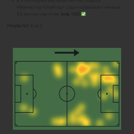
В 5 последних выездных матчах подряд
«Манчестер Юнайтед» судья показывает меньше
4.5 желтых карточек
(кэф. 1.65)
Результат:
4 из 5.
Лучший игрок матча