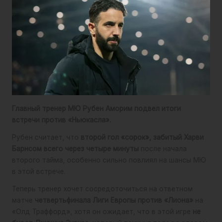
Главный тренер МЮ Рубен Аморим подвел итоги
встречи против «Ньюкасла».
Рубен считает, что
второй гол «сорок», забитый Харви
Барнсом всего через четыре минуты
после начала
второго тайма, особенно сильно повлиял на шансы МЮ
в этой встрече.
Теперь тренер хочет сосредоточиться на ответном
матче
четвертьфинала Лиги Европы против «Лиона»
на
«Олд Траффорд», хотя он ожидает, что в этой игре
не