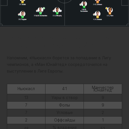
Статистика матча Ньюкасл
— Манчестер Юнайтед
Напомним, «Ньюкасл» борется за попадание в Лигу
чемпионов, а «Ман Юнайтед» сосредоточился на
выступлении в Лиге Европы.
Манчестер
Ньюкасл
4:1
Юнайтед
13
Уары в створ
9
7
Фолы
9
7
Угловые
2
2
Оффсайды
1
% владения
48
52