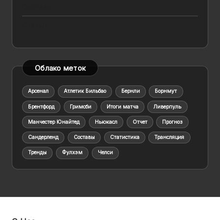
Составы
Статьи
Облако меток
Арсенал
Атлетик Бильбао
Бернли
Борнмут
Брентфорд
Гримсби
Итоги матча
Ливерпуль
Манчестер Юнайтед
Ньюкасл
Отчет
Прогноз
Сандерленд
Составы
Статистика
Трансляция
Тренды
Фулхэм
Челси