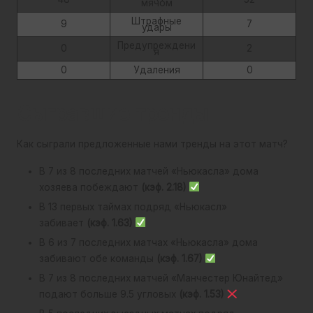
мячом
Штрафные
9
7
удары
Предупреждени
0
2
я
0
Удаления
0
Сыгравшие тренды
Как сыграли предложенные нами тренды на этот матч?
В 7 из 8 последних матчей «Ньюкасла» дома
хозяева побеждают
(кэф. 2.18)
В 13 первых таймах подряд «Ньюкасл»
забивает
(кэф. 1.63)
В 6 из 7 последних матчах «Ньюкасла» дома
забивают обе команды
(кэф. 1.67)
В 7 из 8 последних матчей «Манчестер Юнайтед»
подают больше 9.5 угловых
(кэф. 1.53)