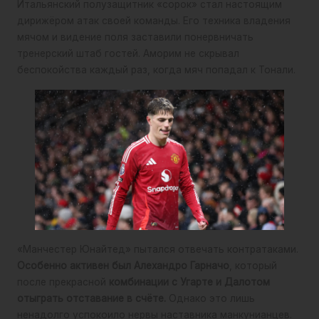
Итальянский полузащитник «сорок» стал настоящим
дирижёром атак своей команды. Его техника владения
мячом и видение поля заставили понервничать
тренерский штаб гостей. Аморим не скрывал
беспокойства каждый раз, когда мяч попадал к Тонали.
«Манчестер Юнайтед» пытался отвечать контратаками.
Особенно активен был Алехандро Гарначо
, который
после прекрасной
комбинации с Угарте и Далотом
отыграть отставание в счёте.
Однако это лишь
ненадолго успокоило нервы наставника манкунианцев.