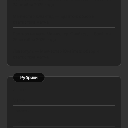
24 ноября 2025 года
Манчестер Юнайтед — Брайтон: обзор и
статистика матча
Прогноз на матч Манчестер Юнайтед — Брайтон
25 октября 2025 года
Ливерпуль — Манчестер Юнайтед: обзор и
статистика матча
Рубрики
Игроки
Матчи
Новости
Прогнозы