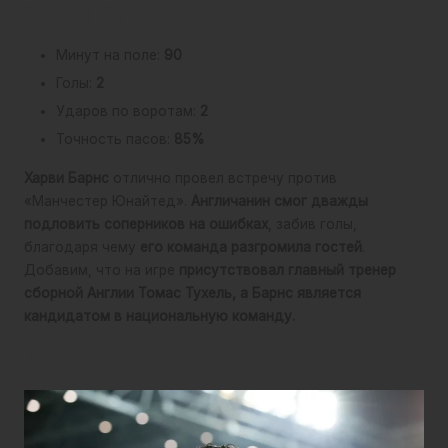
Харви Барнс
Минут на поле:
90
Голы:
2
Ударов по воротам:
2
Точность пасов:
85%
Харви Барнс
отлично провел встречу против
«Манчестер Юнайтед».
Англичанин смог дважды
подловить соперников на ошибках
, забив голы,
благодаря чему
его команда разгромила гостей
.
Добавим, что на игре
присутствовал главный тренер
сборной Англии Томас Тухель, а Барнс является
кандидатом в национальную команду.
Мнение участника встречи