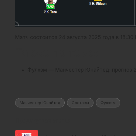
Матч состоится 24 августа 2025 года в 18:30
Также по теме:
Фулхэм — Манчестер Юнайтед: прогноз 2
Манчестер Юнайтед
Составы
Фулхэм
Tags:
Post
Предыдущая статья
navigation