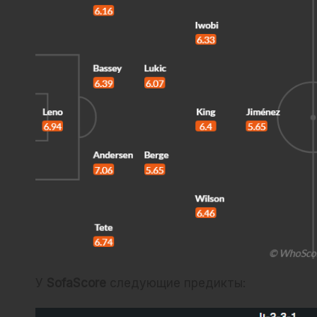
У
SofaScore
следующие предикты: