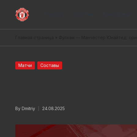
Новости
Статьи
Трансферы
Skip
М
to
Русскоязычный
content
сайт
а
Главная страница
»
Фулхэм — Манчестер Юнайтед: ори
Болельщиков
н
Манчестер
Юнайтед
ч
Posted
Матчи
Составы
in
Фулхэм — Манчест
е
ориентировочные с
с
т
By
Dmitriy
24.08.2025
Posted
е
by
р