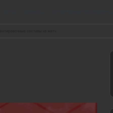
Матчи
Прогнозы
Cостав Манчестер Юнайтед
ентировочные составы на матч
ер Юнайтед:
оставы на матч