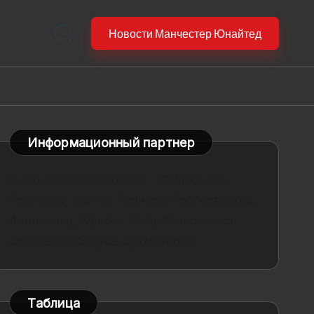
Новости Манчестер Юнайтед
Информационный партнер
Инфо-партнер проекта - СТАВКА.ТВ -
Прогнозы, Матчи, Турниры Прогнозистов,
Аналитика,
Фрибет Лига Ставок
и все
остальные бонусы букмекеров.
Таблица