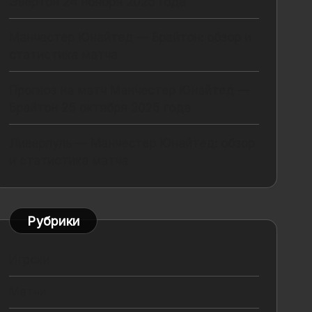
Эвертон 24 ноября 2025 года
Манчестер Юнайтед — Брайтон: обзор и
статистика матча
Прогноз на матч Манчестер Юнайтед —
Брайтон 25 октября 2025 года
Ливерпуль — Манчестер Юнайтед: обзор
и статистика матча
Рубрики
Игроки
Матчи