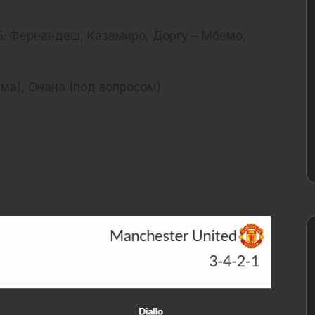
Б. Фернандеш, Каземиро, Доргу – Мбемо,
ма), Онана (под вопросом)
тавы с других
: