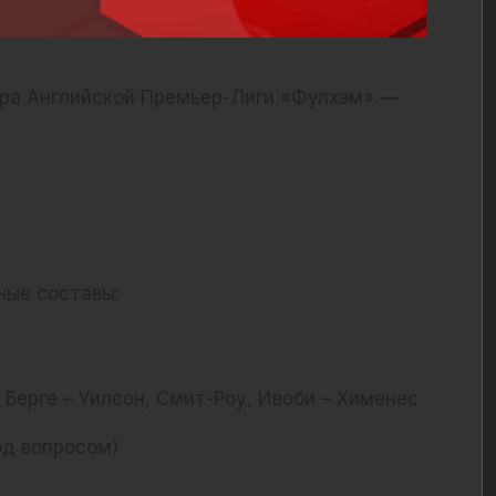
ура Английской Премьер-Лиги «Фулхэм» —
ставы Фулхэм —
ные составы:
, Берге – Уилсон, Смит-Роу, Ивоби – Хименес
од вопросом)