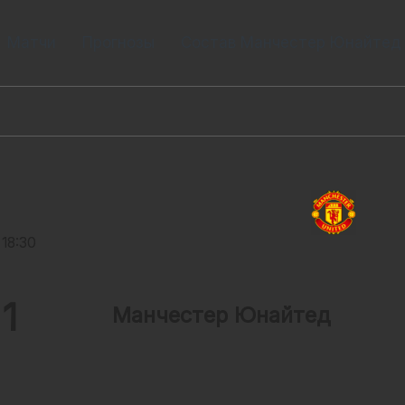
Матчи
Прогнозы
Cостав Манчестер Юнайтед
 18:30
1
Манчестер Юнайтед